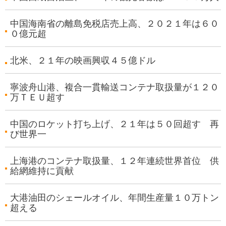
中国海南省の離島免税店売上高、２０２１年は６０
０億元超
北米、２１年の映画興収４５億ドル
寧波舟山港、複合一貫輸送コンテナ取扱量が１２０
万ＴＥＵ超す
中国のロケット打ち上げ、２１年は５０回超す 再
び世界一
上海港のコンテナ取扱量、１２年連続世界首位 供
給網維持に貢献
大港油田のシェールオイル、年間生産量１０万トン
超える