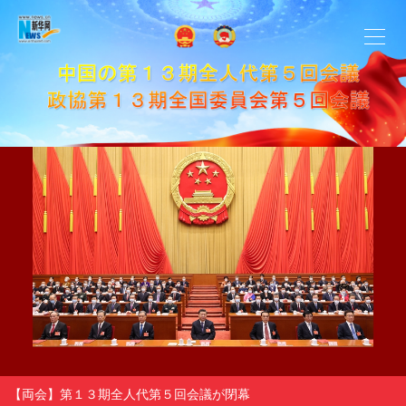
【両会】第１３期全人代第５回会議が閉幕