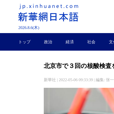
2026.
8
.
6
(木)
トップ
政治
経済
社会
文
北京市で３回の核酸検査
新華社 | 2022-05-06 09:33:39 | 編集: 张一