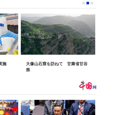
大像山石窟を訪ねて 甘粛省甘谷
エジプト王
県
かな装飾