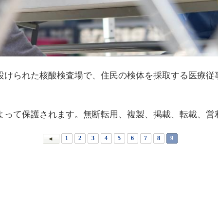
けられた核酸検査場で、住民の検体を採取する医療従
って保護されます。無断転用、複製、掲載、転載、営
1
2
3
4
5
6
7
8
9