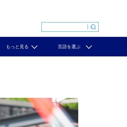
もっと見る
言語を選ぶ
特集
中文
映像
English
写真
Español
ニュース一覧
Français
Русский
عربى
日本語
한국어
Deutsch