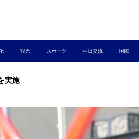
化
観光
スポーツ
中日交流
国際
を実施