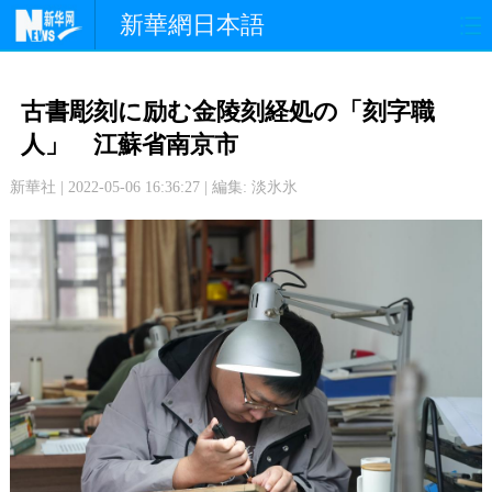
新華網日本語
政 治
経 済
社 会
古書彫刻に励む金陵刻経処の「刻字職
文 化
観 光
スポーツ
人」 江蘇省南京市
新華社 | 2022-05-06 16:36:27 | 編集: 淡氷氷
中日交流
国 際
特 集
写 真