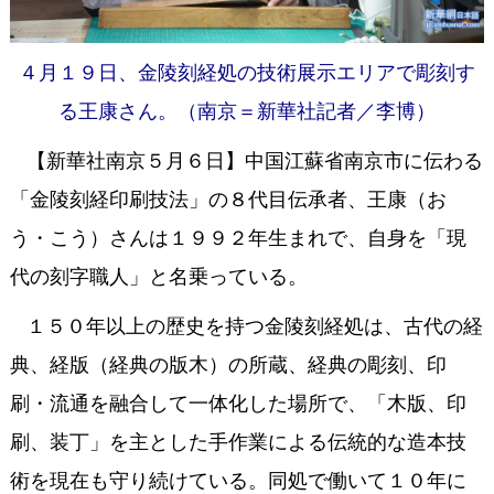
４月１９日、金陵刻経処の技術展示エリアで彫刻す
る王康さん。（南京＝新華社記者／李博）
【新華社南京５月６日】中国江蘇省南京市に伝わる
「金陵刻経印刷技法」の８代目伝承者、王康（お
う・こう）さんは１９９２年生まれで、自身を「現
代の刻字職人」と名乗っている。
１５０年以上の歴史を持つ金陵刻経処は、古代の経
典、経版（経典の版木）の所蔵、経典の彫刻、印
刷・流通を融合して一体化した場所で、「木版、印
刷、装丁」を主とした手作業による伝統的な造本技
術を現在も守り続けている。同処で働いて１０年に