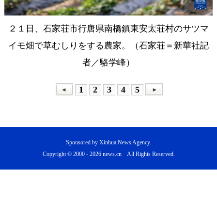
２１日、石家荘市行唐県南橋鎮東安太荘村のサツマ
イモ畑で草むしりをする農家。（石家荘＝新華社記
者／駱学峰）
1
2
3
4
5
Sponsored by Xinhua News Agency.
Copyright © 2000 -
2026 news.cn All Rights Reserved.