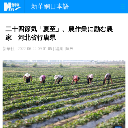
新華網日本語
政 治
経 済
社 会
二十四節気「夏至」、農作業に励む農
文 化
観 光
スポーツ
家 河北省行唐県
新華社 | 2022-06-22 09:01:05 | 編集: 陳辰
中日交流
国 際
特 集
写 真