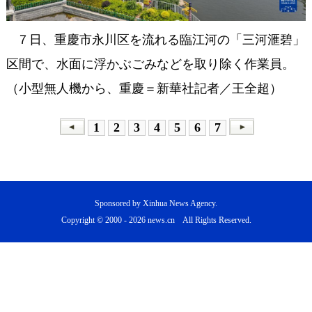
７日、重慶市永川区を流れる臨江河の「三河滙碧」
区間で、水面に浮かぶごみなどを取り除く作業員。
（小型無人機から、重慶＝新華社記者／王全超）
1
2
3
4
5
6
7
Sponsored by Xinhua News Agency.
Copyright © 2000 -
2026 news.cn All Rights Reserved.