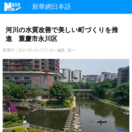
新華網日本語
政 治
経 済
社 会
河川の水質改善で美しい町づくりを推
文 化
観 光
スポーツ
進 重慶市永川区
新華社 | 2022-05-14 13:37:45 | 編集: 张一
中日交流
国 際
特 集
写 真