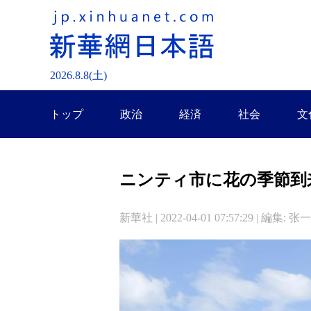
2026.
8
.
8
(土)
トップ
政治
経済
社会
文
ニンティ市に花の季節到
新華社 | 2022-04-01 07:57:29 | 編集: 张一