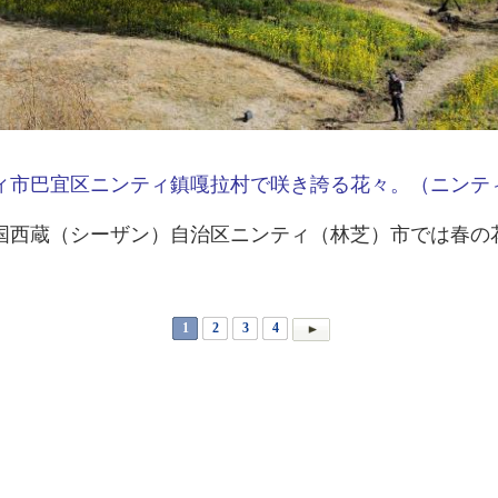
市巴宜区ニンティ鎮嘎拉村で咲き誇る花々。（ニンテ
西蔵（シーザン）自治区ニンティ（林芝）市では春の
1
2
3
4