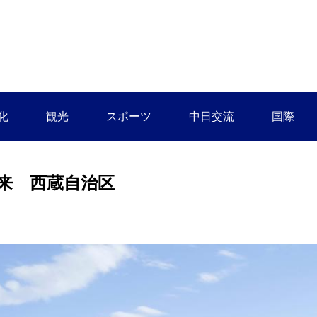
化
観光
スポーツ
中日交流
国際
来 西蔵自治区