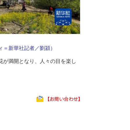
ィ＝新華社記者／劉潁）
花が満開となり、人々の目を楽し