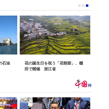
の石油
花の誕生日を祝う「花朝節」、棚
上海
田で開催 浙江省
実施