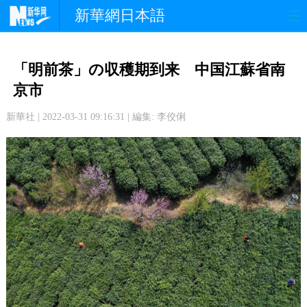
新華網日本語
政 治
経 済
社 会
「明前茶」の収穫期到来 中国江蘇省南
文 化
観 光
スポーツ
京市
新華社 | 2022-03-31 09:16:31 | 編集: 李佼俐
中日交流
国 際
特 集
写 真