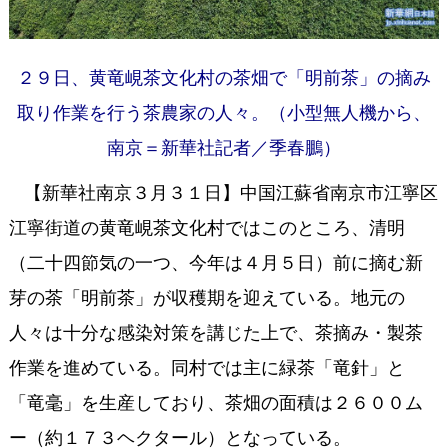
２９日、黄竜峴茶文化村の茶畑で「明前茶」の摘み
取り作業を行う茶農家の人々。（小型無人機から、
南京＝新華社記者／季春鵬）
【新華社南京３月３１日】中国江蘇省南京市江寧区
江寧街道の黄竜峴茶文化村ではこのところ、清明
（二十四節気の一つ、今年は４月５日）前に摘む新
芽の茶「明前茶」が収穫期を迎えている。地元の
人々は十分な感染対策を講じた上で、茶摘み・製茶
作業を進めている。同村では主に緑茶「竜針」と
「竜毫」を生産しており、茶畑の面積は２６００ム
ー（約１７３ヘクタール）となっている。