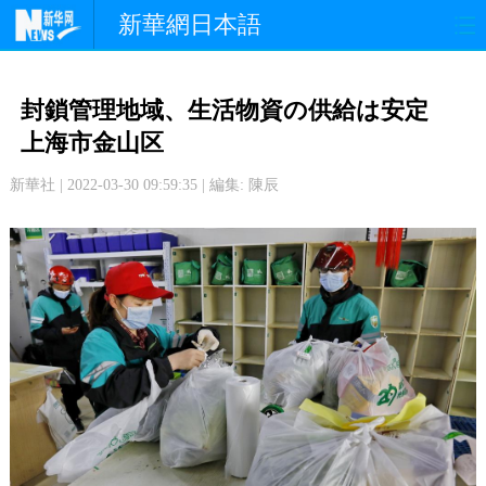
新華網日本語
政 治
経 済
社 会
封鎖管理地域、生活物資の供給は安定
文 化
観 光
スポーツ
上海市金山区
新華社 | 2022-03-30 09:59:35 | 編集: 陳辰
中日交流
国 際
特 集
写 真