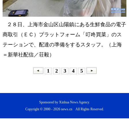
２８日、上海市金山区山陽鎮にある生鮮食品の電子
商取引（ＥＣ）プラットフォーム「叮咚買菜」のス
テーションで、配達の準備をするスタッフ。（上海
＝新華社配信／荘毅）
1
2
3
4
5
Sponsored by Xinhua News Agency.
Copyright © 2000 -
2026 news.cn All Rights Reserved.