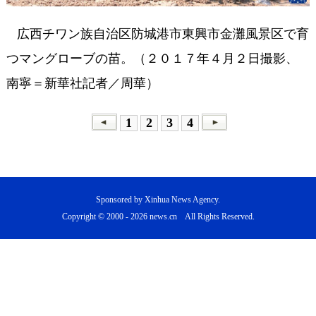
広西チワン族自治区防城港市東興市金灘風景区で育
つマングローブの苗。（２０１７年４月２日撮影、
南寧＝新華社記者／周華）
1
2
3
4
Sponsored by Xinhua News Agency.
Copyright © 2000 -
2026 news.cn All Rights Reserved.