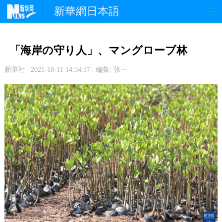
新華網日本語
政 治
経 済
社 会
「海岸の守り人」、マングローブ林
文 化
観 光
スポーツ
新華社 | 2021-10-11 14:34:37 | 編集: 张一
中日交流
国 際
特 集
写 真