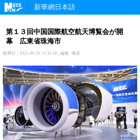
新華網日本語
政 治
経 済
社 会
第１３回中国国際航空航天博覧会が開
文 化
観 光
スポーツ
幕 広東省珠海市
新華社 | 2021-09-30 13:34:28 | 編集: 陳辰
中日交流
国 際
特 集
写 真