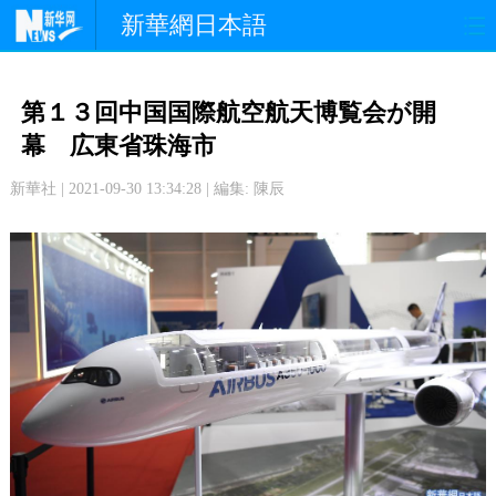
新華網日本語
政 治
経 済
社 会
第１３回中国国際航空航天博覧会が開
文 化
観 光
スポーツ
幕 広東省珠海市
新華社 | 2021-09-30 13:34:28 | 編集: 陳辰
中日交流
国 際
特 集
写 真