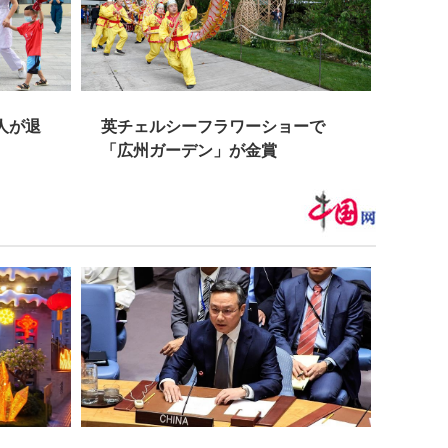
人が退
英チェルシーフラワーショーで
九寨
「広州ガーデン」が金賞
四川