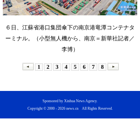
６日、江蘇省港口集団傘下の南京港竜潭コンテナタ
ーミナル。（小型無人機から、南京＝新華社記者／
李博）
1
2
3
4
5
6
7
8
Sponsored by Xinhua News Agency.
Copyright © 2000 -
2026 news.cn All Rights Reserved.