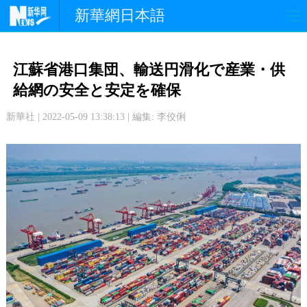
新華網日本語
政 治
経 済
社 会
江蘇省港口集団、輸送円滑化で産業・供
文 化
観 光
スポーツ
給網の安全と安定を確保
新華社 | 2022-05-09 13:38:13 | 編集: 李佼俐
中日交流
国 際
特 集
写 真