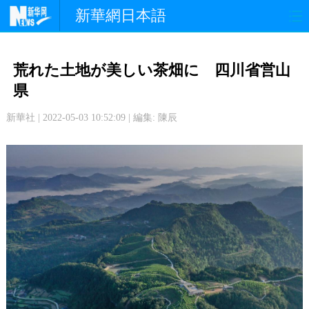
新華網日本語
政 治
経 済
社 会
荒れた土地が美しい茶畑に 四川省営山
文 化
観 光
スポーツ
県
新華社 | 2022-05-03 10:52:09 | 編集: 陳辰
中日交流
国 際
特 集
写 真