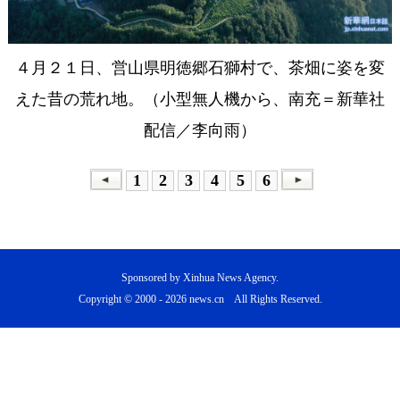
４月２１日、営山県明徳郷石獅村で、茶畑に姿を変
えた昔の荒れ地。（小型無人機から、南充＝新華社
配信／李向雨）
1
2
3
4
5
6
Sponsored by Xinhua News Agency.
Copyright © 2000 -
2026 news.cn All Rights Reserved.