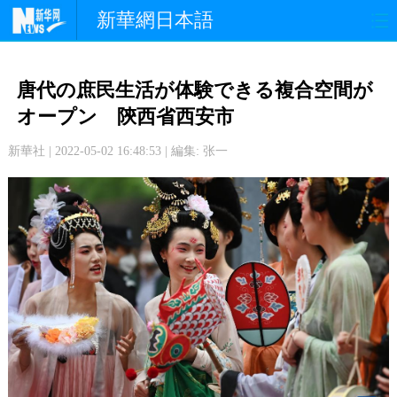
新華網日本語
政 治
経 済
社 会
唐代の庶民生活が体験できる複合空間が
文 化
観 光
スポーツ
オープン 陝西省西安市
新華社 | 2022-05-02 16:48:53 | 編集: 张一
中日交流
国 際
特 集
写 真