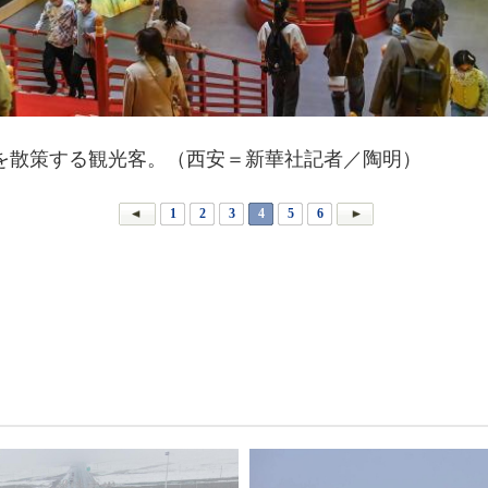
を散策する観光客。（西安＝新華社記者／陶明）
1
2
3
4
5
6