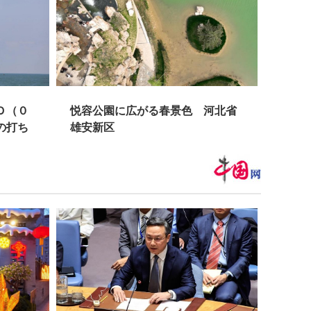
悦容公園に広がる春景色 河北省
唐代の庶民
雄安新区
空間がオー