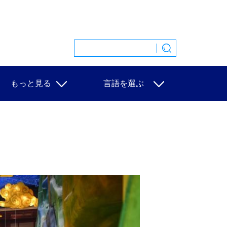
もっと見る
言語を選ぶ
特集
中文
映像
English
写真
Español
ニュース一覧
Français
Русский
عربى
日本語
한국어
Deutsch