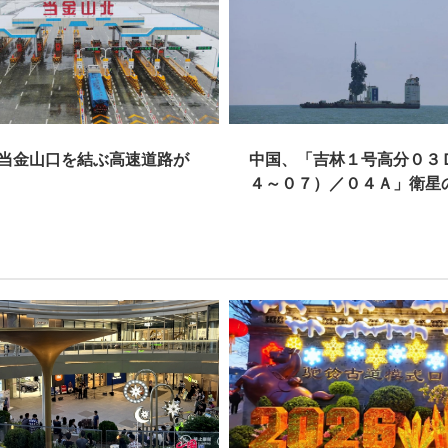
口を結ぶ高速道路が
中国、「吉林１号高分０３Ｄ（０
４～０７）／０４Ａ」衛星の打ち
上げに成功