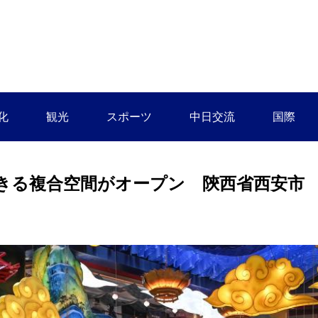
化
観光
スポーツ
中日交流
国際
きる複合空間がオープン 陝西省西安市