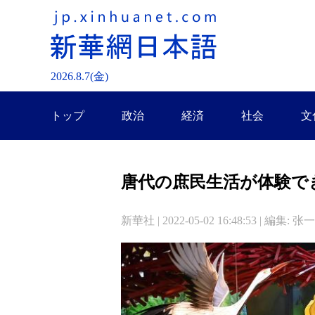
2026.
8
.
7
(金)
トップ
政治
経済
社会
文
唐代の庶民生活が体験で
新華社 | 2022-05-02 16:48:53 | 編集: 张一