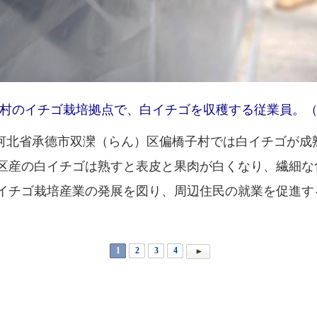
村のイチゴ栽培拠点で、白イチゴを収穫する従業員。
北省承德市双灤（らん）区偏橋子村では白イチゴが成
区産の白イチゴは熟すと表皮と果肉が白くなり、繊細な
イチゴ栽培産業の発展を図り、周辺住民の就業を促進す
1
2
3
4