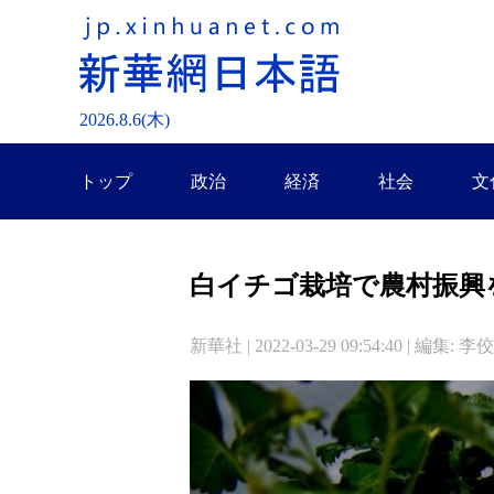
2026.
8
.
6
(木)
トップ
政治
経済
社会
文
白イチゴ栽培で農村振興
新華社 | 2022-03-29 09:54:40 | 編集: 李