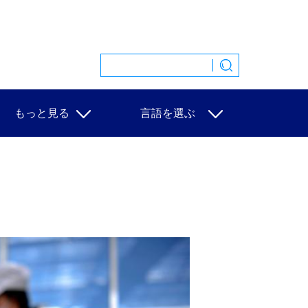
もっと見る
言語を選ぶ
特集
中文
映像
English
写真
Español
ニュース一覧
Français
Русский
عربى
日本語
한국어
Deutsch