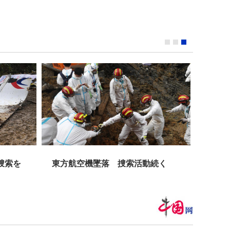
捜索を
東方航空機墜落 捜索活動続く
白イ
し 