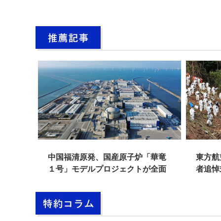
中国企
中国福清原発、国産原子炉「華竜
東方航
１号」モデルプロジェクトが全面
者追悼
稼働