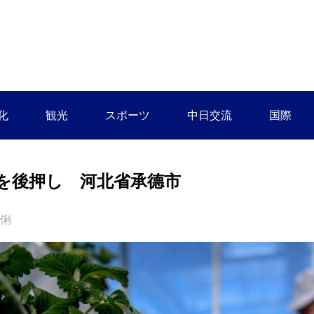
化
観光
スポーツ
中日交流
国際
を後押し 河北省承德市
佼俐