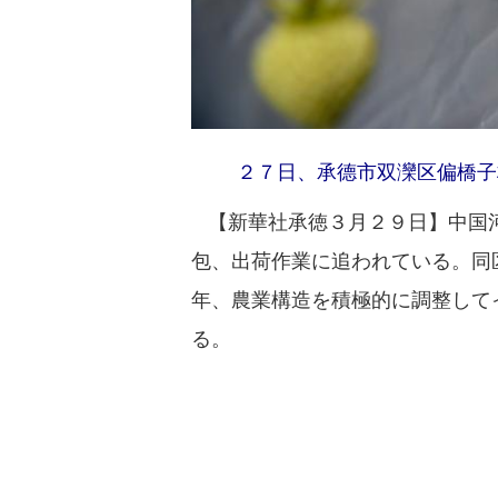
２７日、承德市双灤区偏橋子
【新華社承徳３月２９日】中国河
包、出荷作業に追われている。同
年、農業構造を積極的に調整して
る。