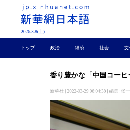
2026.
8
.
8
(土)
トップ
政治
経済
社会
文
香り豊かな「中国コーヒ
新華社 | 2022-03-29 08:04:38 | 編集: 张一