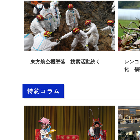
捜索を
東方航空機墜落 捜索活動続く
レンコ
化 福