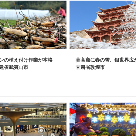
ンの植え付け作業が本格
莫高窟に春の雪、銀世界
建省武夷山市
甘粛省敦煌市