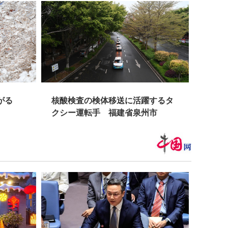
広がる
核酸検査の検体移送に活躍するタ
香り
クシー運転手 福建省泉州市
都」