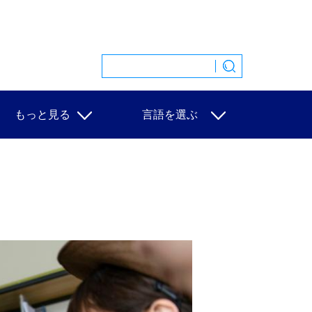
もっと見る
言語を選ぶ
特集
中文
映像
English
写真
Español
ニュース一覧
Français
Русский
عربى
日本語
한국어
Deutsch