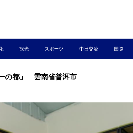
化
観光
スポーツ
中日交流
国際
ーの都」 雲南省普洱市