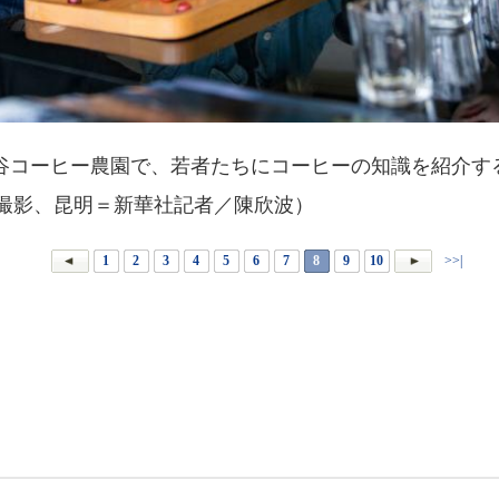
コーヒー農園で、若者たちにコーヒーの知識を紹介す
撮影、昆明＝新華社記者／陳欣波）
1
2
3
4
5
6
7
8
9
10
>>|