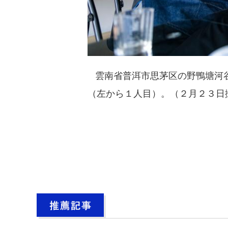
雲南省普洱市思茅区の野鴨塘河谷
（左から１人目）。（２月２３日