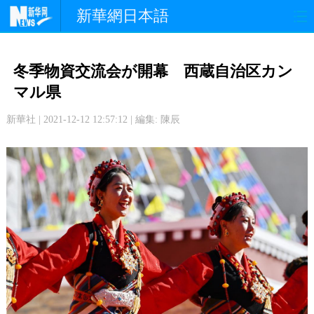
新華網日本語
政 治
経 済
社 会
冬季物資交流会が開幕 西蔵自治区カン
文 化
観 光
スポーツ
マル県
新華社 | 2021-12-12 12:57:12 | 編集: 陳辰
中日交流
国 際
特 集
写 真