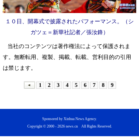
１０日、開幕式で披露されたパフォーマンス。（シ
ガツェ＝新華社記者／張汝鋒）
当社のコンテンツは著作権法によって保護されま
す。無断転用、複製、掲載、転載、営利目的の引用
は禁じます。
1
2
3
4
5
6
7
8
9
Sponsored by Xinhua News Agency.
Copyright © 2000 -
2026 news.cn All Rights Reserved.