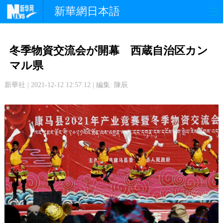
新華網日本語
政 治
経 済
社 会
冬季物資交流会が開幕 西蔵自治区カン
文 化
観 光
スポーツ
マル県
新華社 | 2021-12-12 12:57:12 | 編集: 陳辰
中日交流
国 際
特 集
写 真