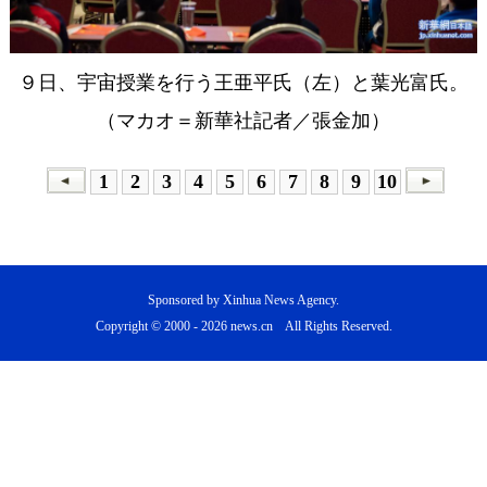
９日、宇宙授業を行う王亜平氏（左）と葉光富氏。
（マカオ＝新華社記者／張金加）
1
2
3
4
5
6
7
8
9
10
Sponsored by Xinhua News Agency.
Copyright © 2000 -
2026 news.cn All Rights Reserved.