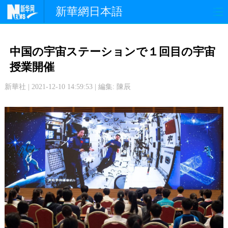
新華網日本語
政 治
経 済
社 会
中国の宇宙ステーションで１回目の宇宙
文 化
観 光
スポーツ
授業開催
新華社 | 2021-12-10 14:59:53 | 編集: 陳辰
中日交流
国 際
特 集
写 真