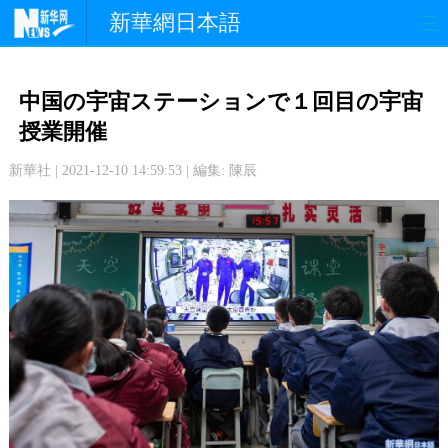
新華網日本語
政 治
経 済
社 会
中国の宇宙ステーションで１回目の宇宙
文 化
観 光
スポーツ
授業開催
新華社 | 2021-12-10 14:59:53 | 編集: 陳辰
中日交流
国 際
特 集
写 真