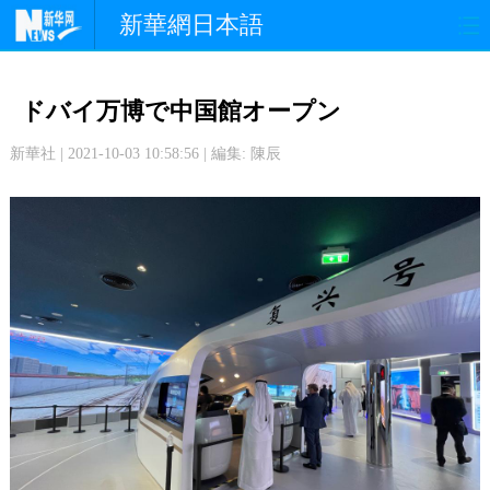
新華網日本語
政 治
経 済
社 会
ドバイ万博で中国館オープン
文 化
観 光
スポーツ
新華社 | 2021-10-03 10:58:56 | 編集: 陳辰
中日交流
国 際
特 集
写 真