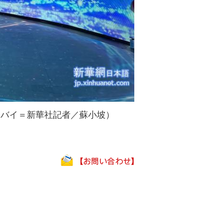
ドバイ＝新華社記者／蘇小坡）