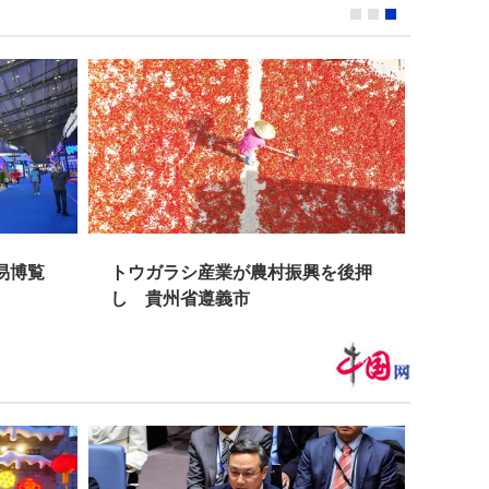
易博覧
トウガラシ産業が農村振興を後押
蘭州
し 貴州省遵義市
般公