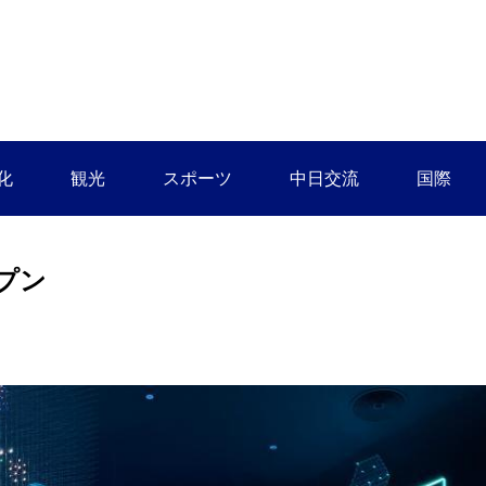
化
観光
スポーツ
中日交流
国際
プン