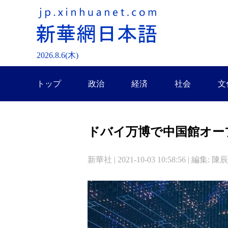
2026.
8
.
6
(木)
トップ
政治
経済
社会
文
ドバイ万博で中国館オー
新華社 | 2021-10-03 10:58:56 | 編集: 陳辰