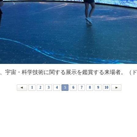
、宇宙・科学技術に関する展示を鑑賞する来場者。（
1
2
3
4
5
6
7
8
9
10