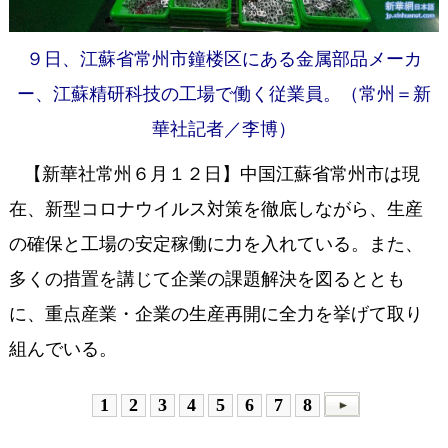
９日、江蘇省常州市鐘楼区にある金属部品メーカ
ー、江蘇精研科技の工場で働く従業員。（常州＝新
華社記者／李博）
【新華社常州６月１２日】中国江蘇省常州市は現
在、新型コロナウイルス対策を徹底しながら、生産
の確保と工場の安定稼働に力を入れている。また、
多くの措置を講じて企業の課題解決を図るととも
に、重点産業・企業の生産再開に全力を挙げて取り
組んでいる。
1
2
3
4
5
6
7
8