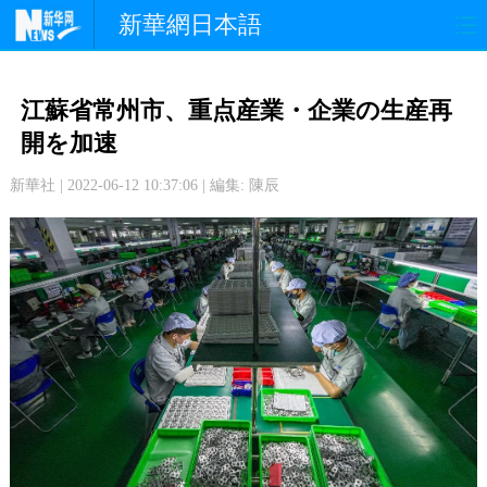
新華網日本語
政 治
経 済
社 会
江蘇省常州市、重点産業・企業の生産再
文 化
観 光
スポーツ
開を加速
新華社 | 2022-06-12 10:37:06 | 編集: 陳辰
中日交流
国 際
特 集
写 真