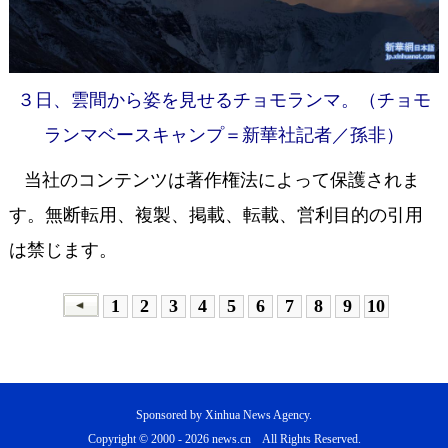
３日、雲間から姿を見せるチョモランマ。（チョモ
ランマベースキャンプ＝新華社記者／孫非）
当社のコンテンツは著作権法によって保護されま
す。無断転用、複製、掲載、転載、営利目的の引用
は禁じます。
1
2
3
4
5
6
7
8
9
10
Sponsored by Xinhua News Agency.
Copyright © 2000 -
2026 news.cn All Rights Reserved.