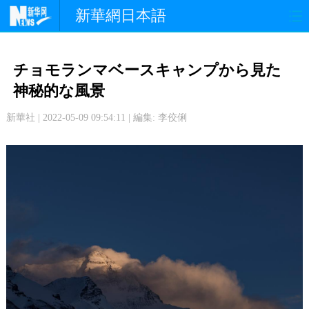
新華網日本語
政 治
経 済
社 会
チョモランマベースキャンプから見た
文 化
観 光
スポーツ
神秘的な風景
新華社 | 2022-05-09 09:54:11 | 編集: 李佼俐
中日交流
国 際
特 集
写 真