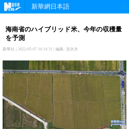
新華網日本語
政 治
経 済
社 会
海南省のハイブリッド米、今年の収穫量
文 化
観 光
スポーツ
を予測
新華社 | 2022-05-07 10:14:31 | 編集: 淡氷氷
中日交流
国 際
特 集
写 真