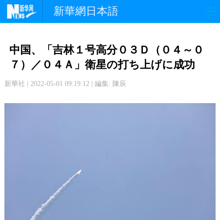
新華網日本語
政 治
経 済
社 会
中国、「吉林１号高分０３Ｄ（０４～０
文 化
観 光
スポーツ
７）／０４Ａ」衛星の打ち上げに成功
新華社 | 2022-05-01 09:19:12 | 編集: 陳辰
中日交流
国 際
特 集
写 真