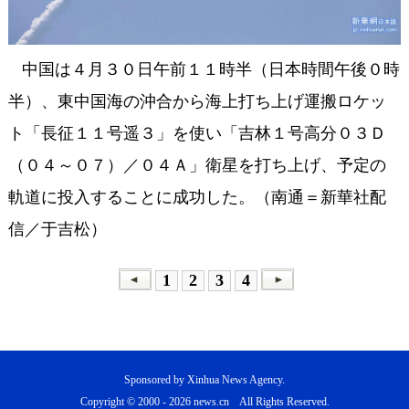
中国は４月３０日午前１１時半（日本時間午後０時
半）、東中国海の沖合から海上打ち上げ運搬ロケッ
ト「長征１１号遥３」を使い「吉林１号高分０３Ｄ
（０４～０７）／０４Ａ」衛星を打ち上げ、予定の
軌道に投入することに成功した。（南通＝新華社配
信／于吉松）
1
2
3
4
Sponsored by Xinhua News Agency.
Copyright © 2000 -
2026 news.cn All Rights Reserved.