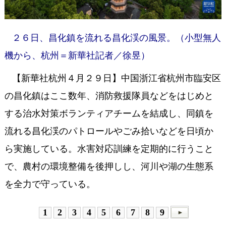
２６日、昌化鎮を流れる昌化渓の風景。（小型無人
機から、杭州＝新華社記者／徐昱）
【新華社杭州４月２９日】中国浙江省杭州市臨安区
の昌化鎮はここ数年、消防救援隊員などをはじめと
する治水対策ボランティアチームを結成し、同鎮を
流れる昌化渓のパトロールやごみ拾いなどを日頃か
ら実施している。水害対応訓練を定期的に行うこと
で、農村の環境整備を後押しし、河川や湖の生態系
を全力で守っている。
1
2
3
4
5
6
7
8
9