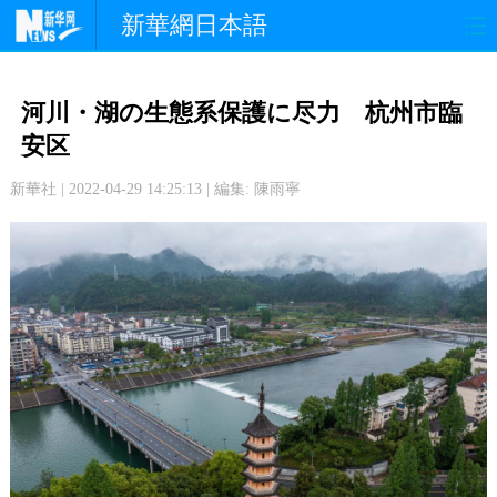
新華網日本語
政 治
経 済
社 会
河川・湖の生態系保護に尽力 杭州市臨
文 化
観 光
スポーツ
安区
新華社 | 2022-04-29 14:25:13 | 編集: 陳雨寧
中日交流
国 際
特 集
写 真