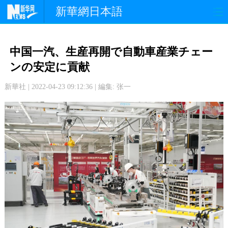
新華網日本語
政 治
経 済
社 会
中国一汽、生産再開で自動車産業チェー
文 化
観 光
スポーツ
ンの安定に貢献
新華社 | 2022-04-23 09:12:36 | 編集: 张一
中日交流
国 際
特 集
写 真