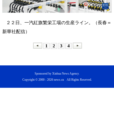
２２日、一汽紅旗繁栄工場の生産ライン。（長春＝
新華社配信）
1
2
3
4
Sponsored by Xinhua News Agency.
Copyright © 2000 -
2026 news.cn All Rights Reserved.