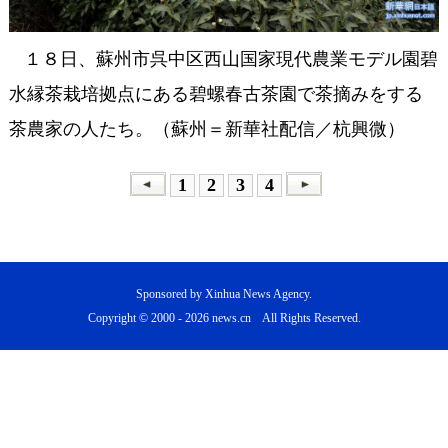
１８日、蘇州市呉中区西山国家現代農業モデル園碧
水縁茶栽培拠点にある碧螺春古茶園で茶摘みをする
茶農家の人たち。（蘇州＝新華社配信／杭興微）
1
2
3
4
Sponsored by Xinhua News Agency.
Copyright © 2000 -
2026 news.cn All Rights Reserved.