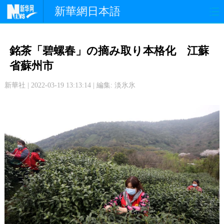
新華網日本語
政 治
経 済
社 会
銘茶「碧螺春」の摘み取り本格化 江蘇
文 化
観 光
スポーツ
省蘇州市
新華社 | 2022-03-19 13:13:14 | 編集: 淡氷氷
中日交流
国 際
特 集
写 真