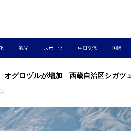
化
観光
スポーツ
中日交流
国際
、オグロヅルが増加 西蔵自治区シガツ
冰冰