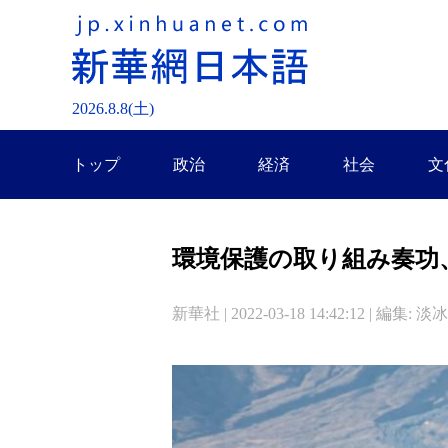
2026.
8
.
8
(土)
トップ
政治
経済
社会
文
環境保護の取り組み奏功
新華社 | 2022-03-18 14:42:12 | 編集: 淡