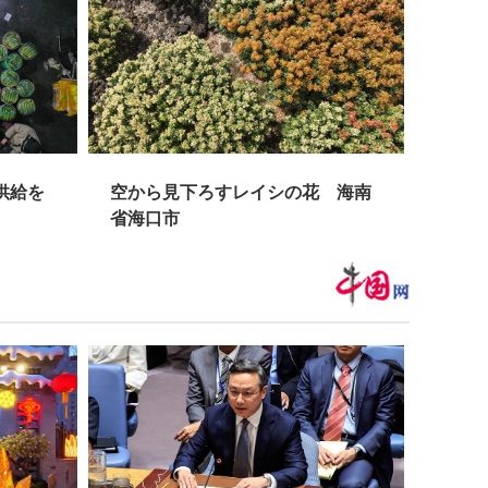
空から見下ろすレイシの花 海南
中国西蔵自
省海口市
始めを祝う