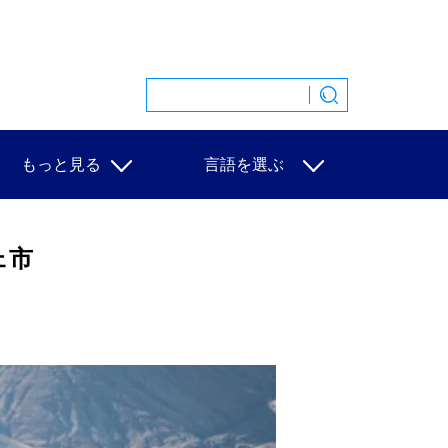
もっと見る
言語を選ぶ
特集
中文
映像
English
ェ市
写真
Español
ニュース一覧
Français
Русский
عربى
日本語
한국어
Deutsch