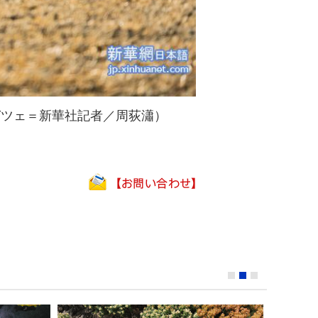
ガツェ＝新華社記者／周荻瀟）