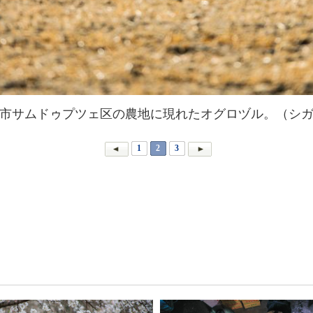
市サムドゥプツェ区の農地に現れたオグロヅル。（シ
1
2
3