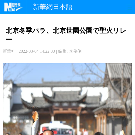
新華網日本語
政 治
経 済
社 会
北京冬季パラ、北京世園公園で聖火リレ
文 化
観 光
スポーツ
ー
新華社 | 2022-03-04 14:22:00 | 編集: 李佼俐
中日交流
国 際
特 集
写 真