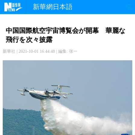
新華網日本語
政 治
経 済
社 会
中国国際航空宇宙博覧会が開幕 華麗な
文 化
観 光
スポーツ
飛行を次々披露
新華社 | 2021-10-01 16:44:48 | 編集: 张一
中日交流
国 際
特 集
写 真