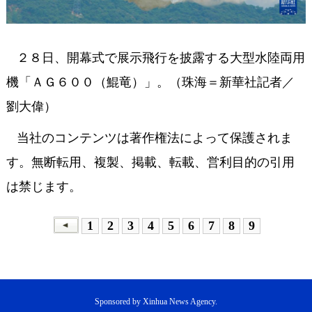
２８日、開幕式で展示飛行を披露する大型水陸両用
機「ＡＧ６００（鯤竜）」。（珠海＝新華社記者／
劉大偉）
当社のコンテンツは著作権法によって保護されま
す。無断転用、複製、掲載、転載、営利目的の引用
は禁じます。
1
2
3
4
5
6
7
8
9
Sponsored by Xinhua News Agency.