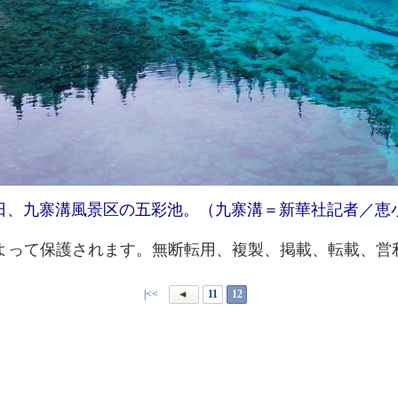
日、九寨溝風景区の五彩池。（九寨溝＝新華社記者／恵
って保護されます。無断転用、複製、掲載、転載、営
|<<
11
12