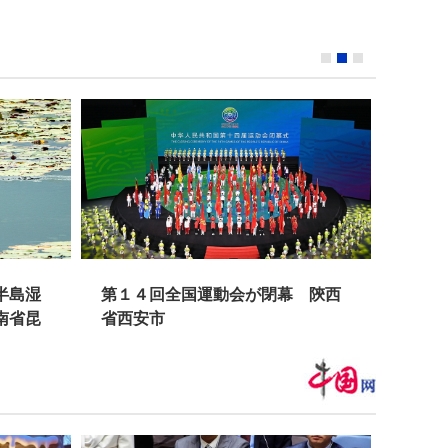
４回全国運動会が閉幕 陝西
中国、「吉林１号高分０
安市
星の打ち上げに成功