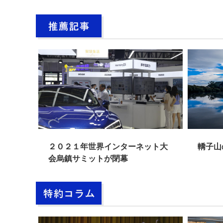
２１年世界インターネット大
轎子山の秋景色 雲南省
鎮サミットが閉幕