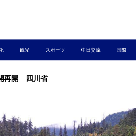
化
観光
スポーツ
中日交流
国際
開再開 四川省