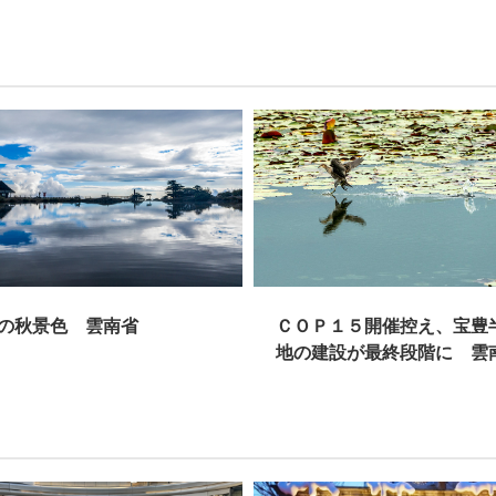
ＣＯＰ１５開催控え、宝豊半島湿
第１
地の建設が最終段階に 雲南省昆
省西
明市