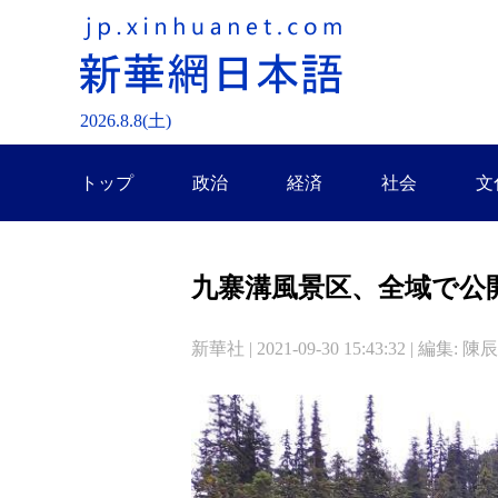
2026.
8
.
8
(土)
トップ
政治
経済
社会
文
九寨溝風景区、全域で公
新華社 | 2021-09-30 15:43:32 | 編集: 陳辰