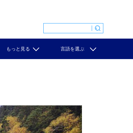
もっと見る
言語を選ぶ
特集
中文
映像
English
写真
Español
ニュース一覧
Français
Русский
عربى
日本語
한국어
Deutsch