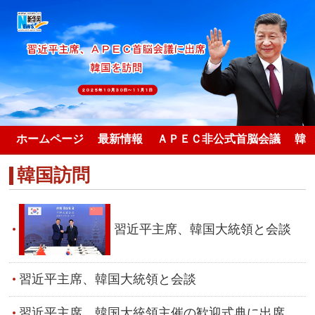
ホームページ
最新情報
ＡＰＥＣ非公式首脳会議
韓
韓国訪問
習近平主席、韓国大統領と会談
習近平主席、韓国大統領と会談
習近平主席、韓国大統領主催の歓迎式典に出席