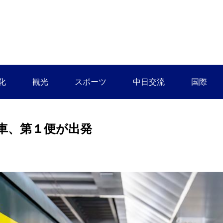
化
観光
スポーツ
中日交流
国際
車、第１便が出発