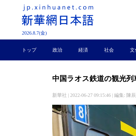
2026.
8
.
7
(金)
トップ
政治
経済
社会
文
中国ラオス鉄道の観光列
新華社 | 2022-06-27 09:15:46 | 編集: 陳辰