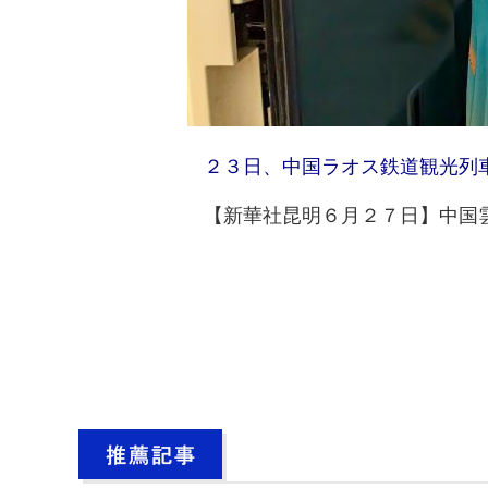
２３日、中国ラオス鉄道観光列車
【新華社昆明６月２７日】中国雲