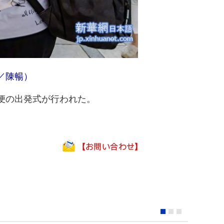
／陳暢）
便の出発式が行われた。