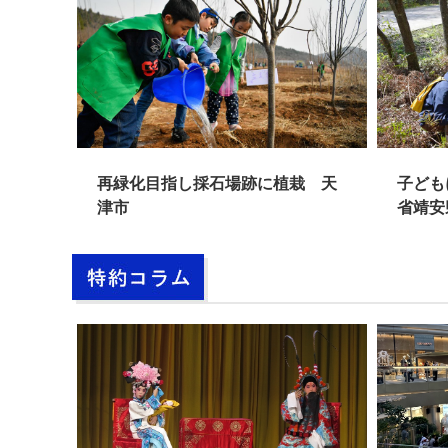
広西チ
再緑化目指し採石場跡に植栽 天
子ども
津市
省靖安