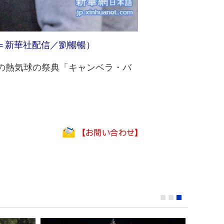
＝新華社配信／劉暢暢）
の熱気球の祭典「キャンベラ・バ