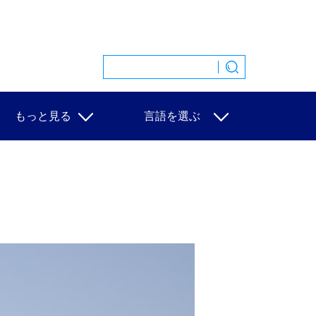
もっと見る
言語を選ぶ
特集
中文
映像
English
写真
Español
ニュース一覧
Français
Русский
عربى
日本語
한국어
Deutsch