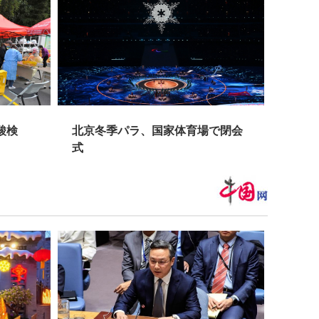
酸検
北京冬季パラ、国家体育場で閉会
住宅
式
上海