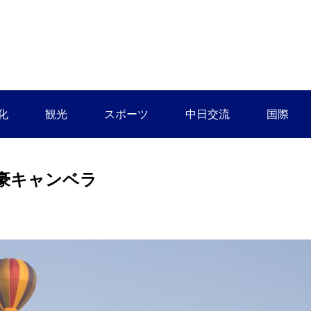
化
観光
スポーツ
中日交流
国際
豪キャンベラ