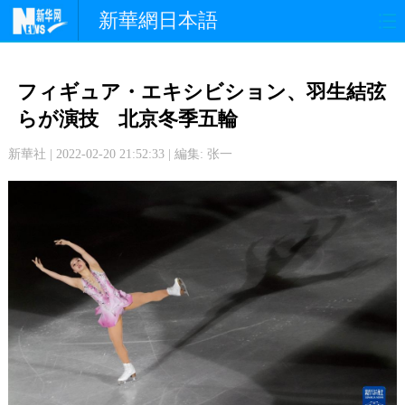
新華網日本語
政 治
経 済
社 会
フィギュア・エキシビション、羽生結弦
文 化
観 光
スポーツ
らが演技 北京冬季五輪
新華社 | 2022-02-20 21:52:33 | 編集: 张一
中日交流
国 際
特 集
写 真