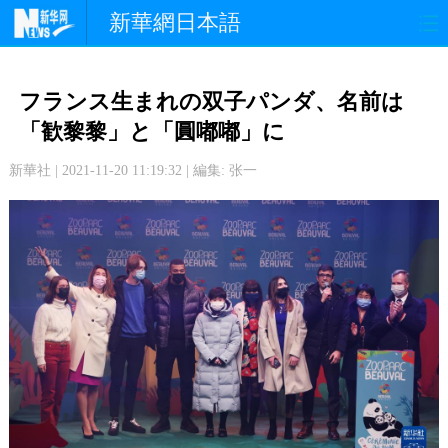
新華網日本語
政 治
経 済
社 会
フランス生まれの双子パンダ、名前は
文 化
観 光
スポーツ
「歓黎黎」と「圓嘟嘟」に
新華社 | 2021-11-20 11:19:32 | 編集: 张一
中日交流
国 際
特 集
写 真