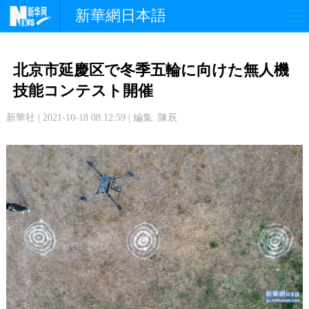
新華網日本語
政 治
経 済
社 会
北京市延慶区で冬季五輪に向けた無人機
文 化
観 光
スポーツ
技能コンテスト開催
新華社 | 2021-10-18 08:12:59 | 編集: 陳辰
中日交流
国 際
特 集
写 真