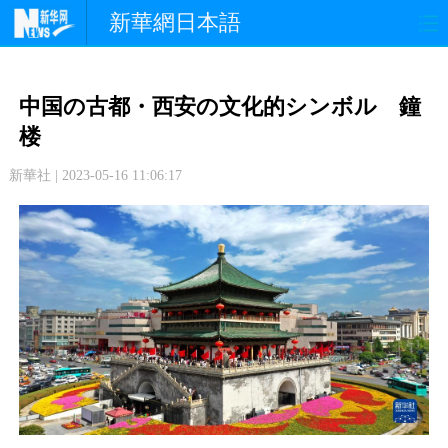
新華網日本語
政 治
経 済
社 会
中国の古都・西安の文化的シンボル 鐘
文 化
観 光
スポーツ
楼
新華社 | 2023-05-16 11:06:17
中日交流
国 際
特 集
写 真