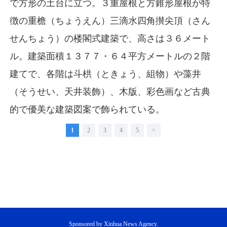
で方形の土台に立つ。３重屋根と方錐形屋根が特
徴の重檐（ちょうえん）三滴水四角攅尖頂（さん
せんちょう）の楼閣式建築で、高さは３６メート
ル。建築面積１３７７・６４平方メートルの２階
建てで、各階は斗栱（ときょう、組物）や藻井
（そうせい、天井装飾）、木版、彩色画など古典
的で優美な建築図案で飾られている。
1
2
3
4
5
>
Sponsored by Xinhua News Agency.