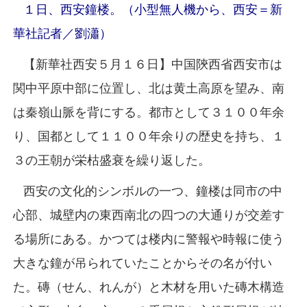
１日、西安鐘楼。（小型無人機から、西安＝新
華社記者／劉瀟）
【新華社西安５月１６日】中国陝西省西安市は
関中平原中部に位置し、北は黄土高原を望み、南
は秦嶺山脈を背にする。都市として３１００年余
り、国都として１１００年余りの歴史を持ち、１
３の王朝が栄枯盛衰を繰り返した。
西安の文化的シンボルの一つ、鐘楼は同市の中
心部、城壁内の東西南北の四つの大通りが交差す
る場所にある。かつては楼内に警報や時報に使う
大きな鐘が吊られていたことからその名が付い
た。磚（せん、れんが）と木材を用いた磚木構造