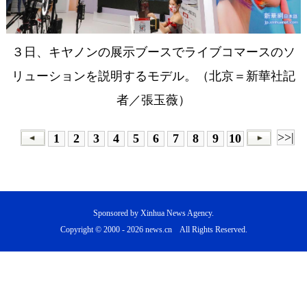
３日、キヤノンの展示ブースでライブコマースのソ
リューションを説明するモデル。（北京＝新華社記
者／張玉薇）
>>|
1
2
3
4
5
6
7
8
9
10
Sponsored by Xinhua News Agency.
Copyright © 2000 -
2026 news.cn All Rights Reserved.