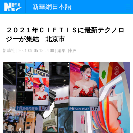
新華網日本語
政 治
経 済
社 会
２０２１年ＣＩＦＴＩＳに最新テクノロ
文 化
観 光
スポーツ
ジーが集結 北京市
新華社 | 2021-09-05 15:24:00 | 編集: 陳辰
中日交流
国 際
特 集
写 真