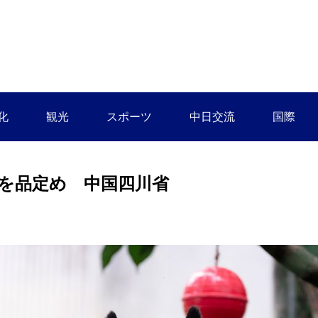
化
観光
スポーツ
中日交流
国際
を品定め 中国四川省