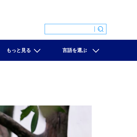
もっと見る
言語を選ぶ
特集
中文
映像
English
写真
Español
ニュース一覧
Français
Русский
عربى
日本語
한국어
Deutsch