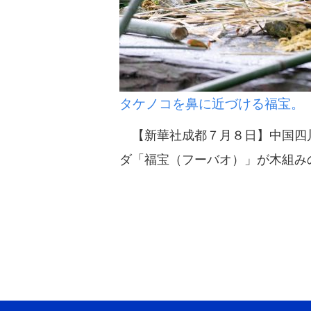
タケノコを鼻に近づける福宝。
【新華社成都７月８日】中国四川
ダ「福宝（フーバオ）」が木組み