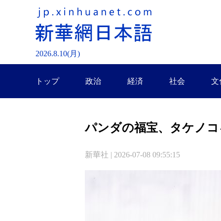
2026.
8
.
10
(月)
トップ
政治
経済
社会
文
パンダの福宝、タケノコ
新華社 | 2026-07-08 09:55:15