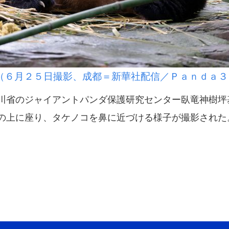
（６月２５日撮影、成都＝新華社配信／Ｐａｎｄａ３
省のジャイアントパンダ保護研究センター臥竜神樹坪
の上に座り、タケノコを鼻に近づける様子が撮影された