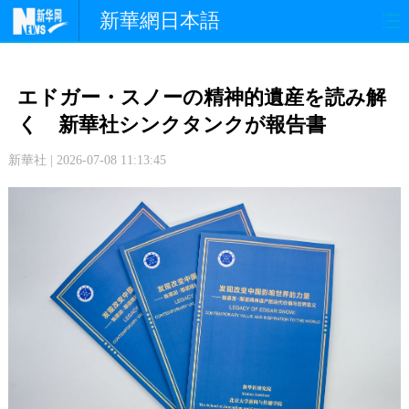
新華網日本語
政 治
経 済
社 会
エドガー・スノーの精神的遺産を読み解
文 化
観 光
スポーツ
く 新華社シンクタンクが報告書
新華社 | 2026-07-08 11:13:45
中日交流
国 際
特 集
写 真