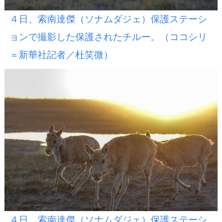
４日、索南達傑（ソナムダジェ）保護ステーシ
ョンで撮影した保護されたチルー。（ココシリ
＝新華社記者／杜笑微）
４日、索南達傑（ソナムダジェ）保護ステーシ