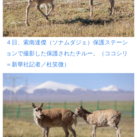
４日、索南達傑（ソナムダジェ）保護ステーシ
ョンで撮影した保護されたチルー。（ココシリ
＝新華社記者／杜笑微）