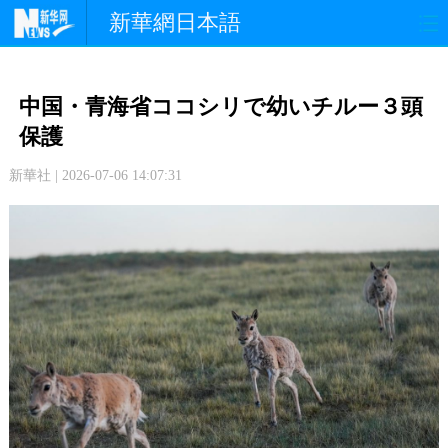
新華網日本語
政 治
経 済
社 会
中国・青海省ココシリで幼いチルー３頭
文 化
観 光
スポーツ
保護
新華社 | 2026-07-06 14:07:31
中日交流
国 際
特 集
写 真