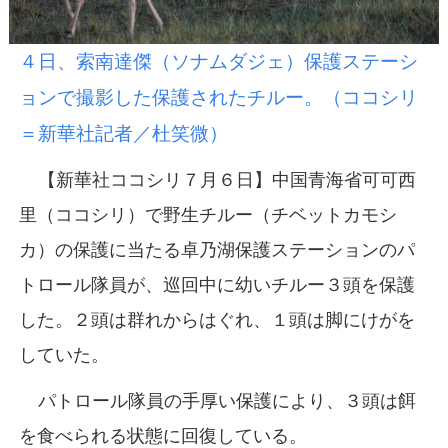
４日、索南達傑（ソナムダジェ）保護ステーシ
ョンで撮影した保護されたチルー。（ココシリ
＝新華社記者／杜笑微）
【新華社ココシリ７月６日】中国青海省可可西
里（ココシリ）で野生チルー（チベットカモシ
カ）の保護に当たる卓乃湖保護ステーションのパ
トロール隊員が、巡回中に幼いチルー３頭を保護
した。２頭は群れからはぐれ、１頭は脚にけがを
していた。
パトロール隊員の手厚い保護により、３頭は餌
を食べられる状態に回復している。