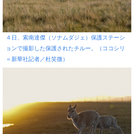
４日、索南達傑（ソナムダジェ）保護ステーシ
ョンで撮影した保護されたチルー。（ココシリ
＝新華社記者／杜笑微）