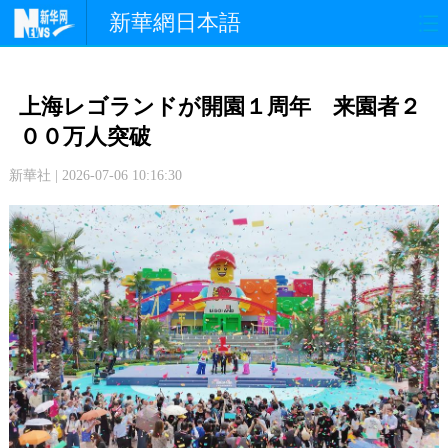
新華網日本語
政 治
経 済
社 会
上海レゴランドが開園１周年 来園者２
文 化
観 光
スポーツ
００万人突破
新華社 | 2026-07-06 10:16:30
中日交流
国 際
特 集
写 真