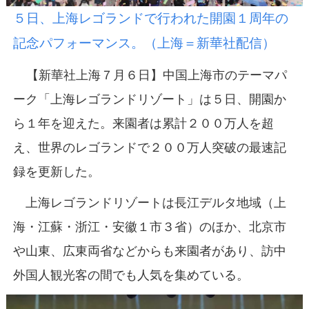
５日、上海レゴランドで行われた開園１周年の
記念パフォーマンス。（上海＝新華社配信）
【新華社上海７月６日】中国上海市のテーマパ
ーク「上海レゴランドリゾート」は５日、開園か
ら１年を迎えた。来園者は累計２００万人を超
え、世界のレゴランドで２００万人突破の最速記
録を更新した。
上海レゴランドリゾートは長江デルタ地域（上
海・江蘇・浙江・安徽１市３省）のほか、北京市
や山東、広東両省などからも来園者があり、訪中
外国人観光客の間でも人気を集めている。