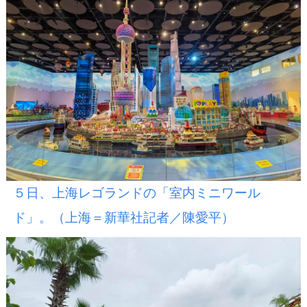
５日、上海レゴランドの「室内ミニワール
ド」。（上海＝新華社記者／陳愛平）