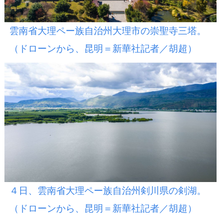
雲南省大理ペー族自治州大理市の崇聖寺三塔。
（ドローンから、昆明＝新華社記者／胡超）
４日、雲南省大理ペー族自治州剣川県の剣湖。
（ドローンから、昆明＝新華社記者／胡超）