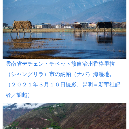
雲南省デチェン・チベット族自治州香格里拉
（シャングリラ）市の納帕（ナパ）海湿地。
（２０２１年３月１６日撮影、昆明＝新華社記
者／胡超）