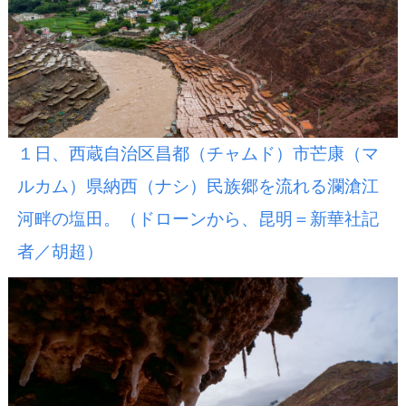
１日、西蔵自治区昌都（チャムド）市芒康（マ
ルカム）県納西（ナシ）民族郷を流れる瀾滄江
河畔の塩田。（ドローンから、昆明＝新華社記
者／胡超）