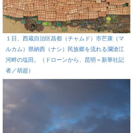
１日、西蔵自治区昌都（チャムド）市芒康（マ
ルカム）県納西（ナシ）民族郷を流れる瀾滄江
河畔の塩田。（ドローンから、昆明＝新華社記
者／胡超）