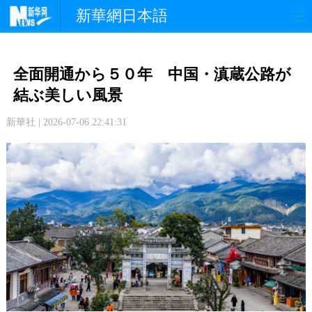
新華網日本語
政 治
経 済
社 会
全面開通から５０年 中国・滇蔵公路が
文 化
観 光
スポーツ
結ぶ美しい風景
新華社 | 2026-07-06 22:41:31
中日交流
国 際
特 集
写 真