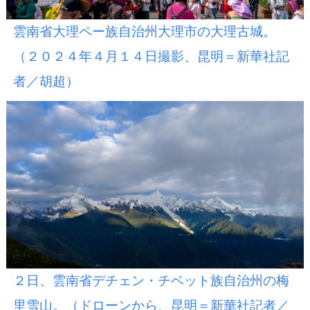
雲南省大理ペー族自治州大理市の大理古城。
（２０２４年４月１４日撮影、昆明＝新華社記
者／胡超）
２日、雲南省デチェン・チベット族自治州の梅
里雪山。（ドローンから、昆明＝新華社記者／