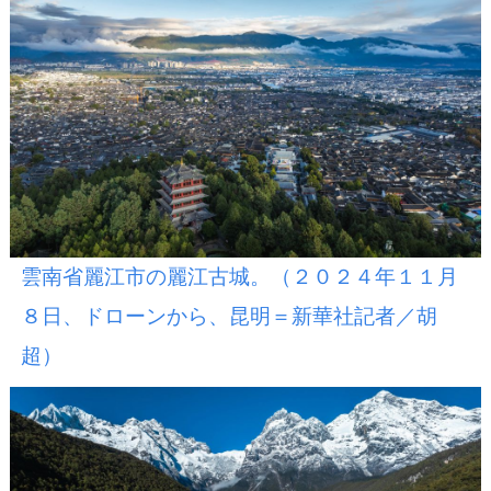
雲南省麗江市の麗江古城。（２０２４年１１月
８日、ドローンから、昆明＝新華社記者／胡
超）