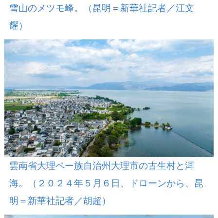
雪山のメツモ峰。（昆明＝新華社記者／江文
耀）
雲南省大理ペー族自治州大理市の古生村と洱
海。（２０２４年５月６日、ドローンから、昆
明＝新華社記者／胡超）