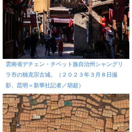
雲南省デチェン・チベット族自治州シャングリ
ラ市の独克宗古城。（２０２３年３月８日撮
影、昆明＝新華社記者／胡超）