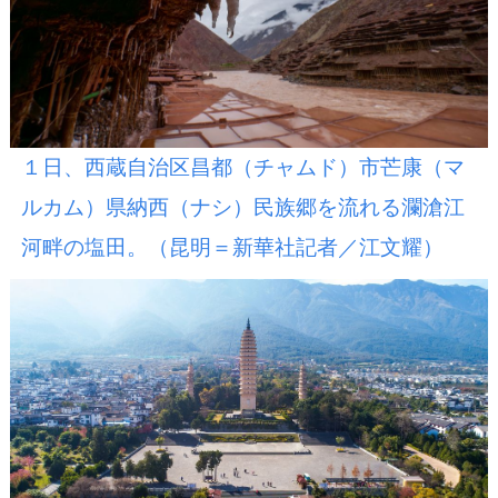
１日、西蔵自治区昌都（チャムド）市芒康（マ
ルカム）県納西（ナシ）民族郷を流れる瀾滄江
河畔の塩田。（昆明＝新華社記者／江文耀）