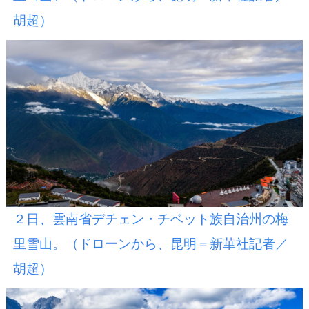
胡超）
２日、雲南省デチェン・チベット族自治州の梅
里雪山。（ドローンから、昆明＝新華社記者／
胡超）