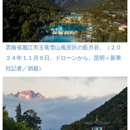
雲南省麗江市玉竜雪山風景区の藍月谷。（２０
２４年１１月９日、ドローンから、昆明＝新華
社記者／胡超）