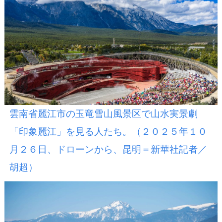
雲南省麗江市の玉竜雪山風景区で山水実景劇
「印象麗江」を見る人たち。（２０２５年１０
月２６日、ドローンから、昆明＝新華社記者／
胡超）