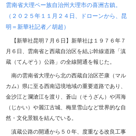
雲南省大理ペー族自治州大理市の喜洲古鎮。
（２０２５年１１月２４日、ドローンから、昆
明＝新華社記者／胡超）
【新華社昆明７月６日】新華社は１９７６年７
月６日、雲南省と西蔵自治区を結ぶ幹線道路「滇
蔵（てんぞう）公路」の全線開通を報じた。
南の雲南省大理から北の西蔵自治区芒康（マル
カム）県に至る西南辺境地域の重要道路であり、
金沙江と瀾滄江を渡り、蒼山（そうざん）や洱海
（じかい）や麗江古城、梅里雪山など世界的な自
然・文化景観を結んでいる。
滇蔵公路の開通から５０年、度重なる改良工事