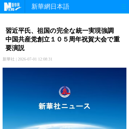
新華網日本語
政 治
経 済
社 会
習近平氏、祖国の完全な統一実現強調
文 化
観 光
スポーツ
中国共産党創立１０５周年祝賀大会で重
要演説
中日交流
国 際
特 集
新華社 | 2026-07-01 12:08:31
写 真